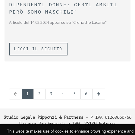
DIPENDENTI DONNE: CERTI AMBITI
PERÒ SONO MASCHILI”
Articolo del 14.02.2024 apparso su “Cronache Lucane”
LEGGI IL SEGUITO
1
2
3
4
5
6
Studio Legale Pipponzi & Partners
- P.IVA 01268660766
Discesa San Gerardo n.180, 85100 Potenza
tel e fax 0971.410941
This website makes use of cookies to enhance browsing experience and